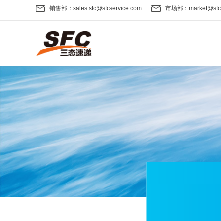
销售部：
sales.sfc@sfcservice.com
市场部：
market@sfc