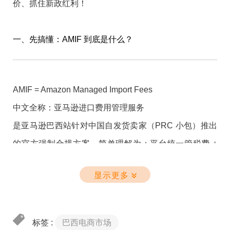
价、抓住新政红利！
三、平台履约规则与合规审查持续升级
一、先搞懂：AMIF 到底是什么？
各大电商平台的合规门槛也在不断提高。2026年Prime
Day，亚马逊将促销费用由传统固定佣金改为预付服务费
AMIF = Amazon Managed Import Fees
+成交抽成新模式，流量向高转化精品倾斜；同时专利投
中文全称：亚马逊进口费用管理服务
诉申诉窗口期由21天缩短至14天，知识产权风控全面从
是亚马逊巴西站针对中国自发货卖家（PRC 小包）推出
严。SHEIN美国站自6月30日起封禁第三方自发货，全品
的官方强制合规方案，简单理解为：平台统一管税费 +
类要求依托美国本土仓完成订单履约。亚马逊、TikTok
佣金计算基数不含税金 + 官方指定物流 + 优先清关
显示更多
Shop等主要平台持续强化合规审查、履约考核和评价反
馈机制。
标签 :
巴西电商市场
四、行业标准与合规体系加速建立