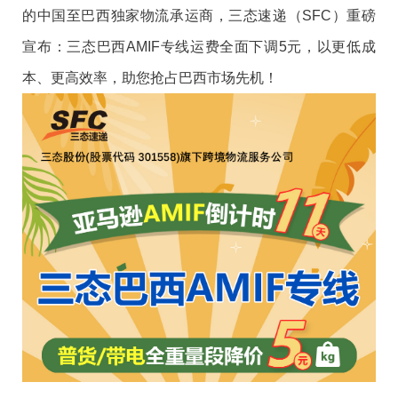
的中国至巴西独家物流承运商，三态速递（SFC）重磅
则无法享受PRC合规清关通道。
（图源：三态速递）
宣布：三态巴西AMIF专线运费全面下调5元，以更低成
1. 法规变更核心要点：
本、更高效率，助您抢占巴西市场先机！
同时，三态速递始终保持对全球海关政策动态的敏锐跟
第三步：商品定价——价格中不要含税（敲重点！）
踪。核心物流团队从业经验均超过10年，实战应对能力
在注册AMIF计划后，您只需要在商品价格中输入不含
货值50美元及以下包裹：免征进口关税,仅需缴纳ICMS
丰富。今年，团队先后平稳过渡了7月欧盟针对150欧元
ICMS和进口关税的净价。如果您当前价格中包含税费，
州增值税；
以下小包的免关税政策调整，以及5月巴西生效的50美元
亚马逊会提供指导，告知您应从当前价格中移除哪些税
货值50美元以上包裹：固定抵扣金额由原20美元上调至
内直邮免税新规，在保障合规物流服务的同时，切实助
费百分比。
30美元，进一步降低税负;
力卖家降低出海阻力。我们始终以完善的合规风控体
因为在AMIF模式下，亚马逊会自动在结账时计算并向买
州增值税ICMS：政策无变动，仍按各州17%-20%税率执
系，为每一位跨境卖家的全球业务保驾护航。
家收取进口关税和ICMS。如果您自行在价格中预埋了税
行。
未来，三态速递将继续以“全球网络 + 合规风控 + 履约能
费，实际上是“重复计税”，最终价格将超出消费者可接受
力”为核心，在行业增长逻辑切换的关键时期，为卖家提
范围，影响转化。
2. 新政带来的三大核心利好：
供更稳定、高效且更具竞争力的直邮（FBM）小包物流
服务。