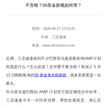
不含税？50美金新规如何用？
二、国内监管政策全面收紧
时间：2026-05-27 17:21:41
在国内，跨境电商合规监管同样在持续加码。2026年1月
作者：三态速递
1日起，新《中华人民共和国增值税法》正式施行，针对
来源：www.sfcservice.com
跨境卖家推出一般纳税人认定标准调整、销售额回溯稽
查两大核心监管规则，大幅提升跨境财税合规监管力
近期，三态速递收到不少巴西亚马逊卖家咨询AMIF计划
度。
到底是什么？怎么设置？定价要不要含税？再加上 5 月
海关总署相关征求意见稿要求报关企业强制核验货物关
13 日刚刚落地的
50 美金免关税新政
，很多卖家更是一头
键信息，“模糊申报”等灰色空间被大幅压缩。新版《中华
雾水。
人民共和国海商法》于5月1日正式生效，明确卸货港无
作为亚马逊巴西站 AMIF 计划官方指定物流合作伙伴，
人提货产生的费用与风险由托运人承担。
三态速递今天一次性讲清楚，帮您合规发货、省心定