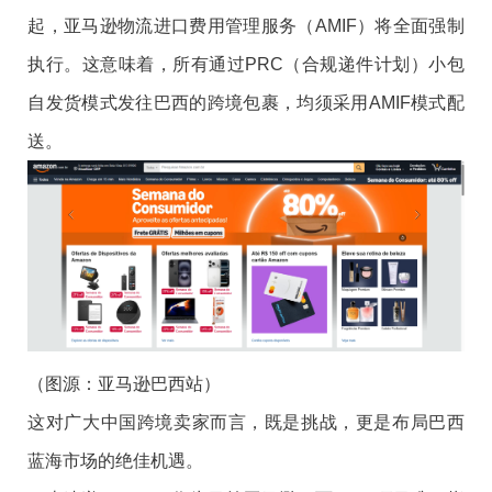
含税定价是坑自己，不含税定价才是亚马逊AMIF的正确
巴西被誉为“万税之国”，其复杂的进口关税（进口税、
起，亚马逊物流进口费用管理服务（AMIF）将全面强制
购物需求，激活市场潜力。
打开方式。
ICMS商品服务流转税等）一直是跨境卖家的“拦路虎” 。
执行。这意味着，所有通过PRC（合规递件计划）小包
很多卖家接触AMIF最容易踩坑就是——把关税、税费算
但从2026年4月1日起，亚马逊平台将全面强制执行AMIF
自发货模式发往巴西的跨境包裹，均须采用AMIF模式配
巴西电商平台订单有望迎来爆发式增长
进售价里，结果价格变高、转化变差，白白损失订单。
政策。加入该计划后，您无需再自行计算或缴纳发往巴
送。
Shopee、AliExpress、Mercado Livre、Temu等电商平
在这里
三态速递
郑重提醒：
AMIF 模式下，卖家定价不含
西货物的进口关税——亚马逊将代您计算并向承运人支
台在巴西的订单量有望迎来快速增长。
任何税费！！！
付进口关税，且不收取任何额外费用 。
三态速递（SFC)
作为
亚马逊巴西站官方指定承运商
，全
- 商品售价 + 物流运费 = 你的前台标价
加入AMIF将为您带来：
面对接合规清关通道，全力保障跨境卖家包裹高效通
- 关税、ICMS 等进口税费，全部由亚马逊平台直接向买
更快的清关：
包裹享受PRC合规计划的优先处理，通关
关，合规发货时效稳定。
家代收、平台统一代缴
效率大幅提升
- 卖家不需要自己算税、不需要自己缴税、更不需要把税
更低的风险：
若实际关税超出预估，超出部分由亚马逊
二、趁势而上！三态速递助您抢占巴西红利
（图源：
亚马逊巴西站
）
费加在售价
承担，您零负担
巴西50美元以下免税新政落地后，跨境卖家迎来多重利
这对广大中国跨境卖家而言，既是挑战，更是布局巴西
- 买家下单即看到完整费用，收货无需补缴，体验更好
更好的体验：
买家付款时看到是含税一口价，下单更爽
好：商品到手价下降、消费者决策门槛降低，订单转化
蓝海市场的绝佳机遇。
- 若预估税费和实际产生差额，超出部分由亚马逊承担，
快，退货率降低