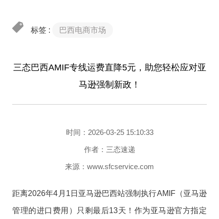
3. 选择之前创建的AMIF手动模板，点击 【更改配送模
态速递专为
巴西跨境市场打造的自发货小包物流
方案，
供稳定、高效的直发物流解决方案。
板】 ，确认发送您的ASIN。
助您乘风破浪，抢占拉美蓝海！
标签 :
巴西电商市场
三态速递依托母公司三态股份（股票代码：301558）自
完成以上配置后，您的所有PRC自发货订单将自动进入
研的数字化系统，上线了
睿观（ERiC）系统
——一款专
AMIF税务处理流程。
一、新政速览：巴西进口税最新规定
注于
跨境电商知识产权合规检测
的AI SaaS软件。该产品
三态巴西AMIF专线运费直降5元，助您轻松应对亚
根据巴西财政部2026年5月12日更新的税务法规，
秉承“让贸易合规更容易”的使命，通过技术手段在上架前
马逊强制新政！
第二步：承运商选择——必须使用亚马逊合作承运人
Remessa Conforme体系下的跨境包裹进口税迎来重大
提前检测潜在风险，帮助卖家规避TRO（临时禁令）及
根据亚马逊官方的要求，对于AMIF货件，仅允许使用亚
调整，直接影响所有自发货卖家的成本与竞争力：
侵权关店风险，使其在日趋严格的平台监管与各国政策
马逊合作承运人：
时间：2026-03-25 15:10:33
环境中从容应对。
- 中国到巴西——SFC
作者：三态速递
- 美国到巴西——Bringer
来源：www.sfcservice.com
这意味着，如果您使用AMIF模式配送订单从中国运送巴
距离2026年4月1日亚马逊巴西站强制执行AMIF（亚马逊
西，必须选择三态速递（SFC）作为您的物流承运商。
管理的进口费用）只剩最后13天！作为亚马逊官方指定
如果使用其他物流商发货，相关订单不符合AMIF要求，