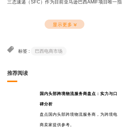
率有望明显提升。结合巴西市场热销的时尚服饰、美妆
三态速递（SFC）作为目前亚马逊巴西AMIF项目唯一指
卖家零风险
重要提醒：若您在4月1日前未启用AMIF配送模板，或仍
个护、3C电子等品类，以及下半年黑五、双十一、圣诞
定物流承运商，推出“三态亚马逊AMIF专线”为卖家提供
一表看懂：AMIF设置售价的优劣势
使用非指定物流商发货，您的订单将无法正常清关，可
等密集促销节点，正是卖家发力巴西市场的大好时机。
一站式巴西自发货物流解决方案，彻底解决巴西复杂的
显示更多
能导致货物滞留、买家投诉，甚至触发账户风险。
然而，红利当前，物流仍是决胜关键。
税务清关难题，助您掘金拉美无忧！
三态速递
深耕巴西跨境物流市场，提供
普货、带电、弱
二、独家承运商让利：三态运费直降5元！
磁产品
的小包专线服务，严格对接巴西合规清关通道，
标签 :
巴西电商市场
一、什么是亚马逊巴西AMIF？为什么强制执行？
作为目前亚马逊巴西AMIF项目唯一指定物流承运商（中
保障50美元以下包裹顺利享受免税政策。时效稳定、全
国-巴西路向），三态速递（SFC）始终致力于为跨境卖
程跟踪、
支持亚马逊平台标记（SFC）
，助您低成本、
推荐阅读
AMIF商品设置不含税的好处
家提供最优质的自配送物流服务。
巴西素有“万税之国”之称，其复杂的进口关税（进口税、
高效率抢占拉美蓝海。
为配合新政落地，助力卖家低成本过渡合规期，三态速
ICMS商品服务流转税等）一直是跨境卖家的“拦路虎”。
温馨提示：如果您已注册Amazon托管进口费用
国内头部跨境物流服务商盘点：实力与口
递重磅推出“亚马逊AMIF专线（普货/带电）“全重量段运
AMIF 则是亚马逊巴西站为PRC自发货卖家打造的一站式
（AMIF），则无需采取任何行动。平台自动进口税计算
碑分析
费直降5元/KG，即刻生效！具体线路及重量段详情，欢
跨境清关解决方案，核心机制包括：
器已更新以反映新税率。
盘点国内头部跨境物流服务商，为跨境电
迎咨询您的三态客户经理
平台代收代缴：
商卖家提供参考。