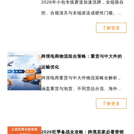
三态速递（SFC）作为深圳创业板上市公司三态股份
为了确保您的订单在4月1日后能够顺利清关，请亚马逊
2026年小包专线赛道加速洗牌，全链路自
2. 买家端税费自动减少，商品价格优势更明显，转化有
（股票代码：301558）旗下的跨境物流服务企业，凭借
巴西站跨境卖家务必在2026年3月31日之前完成以下操
控、合规清关与末端派送成硬性门槛。行
望进一步提升
深耕拉美十多年的跨境物流经验，建立强大的清关能力
作：
业从价格转向能力竞争，头部企业升级综
了解更多
和稳定时效，成为当下亚马逊巴西AMIF独家物流承运
1. 启用AMIF配送模板：
合生态，决定卖家履约稳定。
卖家如何正确使用 AMIF 发货？
商。
登录卖家平台，进入【设置】>【配送设置】；详细配置
1. 进入亚马逊卖家后台，创建/设置运费模板，开启
步骤详点
跨境电商物流组合策略：重货与中大件的
AMIF 选项
创建新配送模板，开启“注册加入亚马逊管理的进口费用
运输优化
2. 订单发货时，物流渠道请选择“三态亚马逊AMIF专
计划”
跨境电商重货与中大件物流策略全解析，
线”（STAMIFPH/STAMIFTH）
将所有ASIN绑定至该模板。
涵盖重货与泡货、不同货品分流、海外仓
3. 商品定价严格按照：售价 + 运费，不含任何进口税费
2. 切换物流渠道：
备货等方式。三态速递为不同类型的重货
4. 提交发货后，由三态速递负责揽收、运输、清关协
了解更多
请务必使用亚马逊合作承运人：
大件产品提供直邮专线服务。
同，全程追踪可查
- 中国到巴西：三态速递（SFC）
5. 税费由亚马逊直接向买家收取，平台统一清关缴税，
- 美国到巴西： Bringer
2026旺季备战全攻略：跨境卖家必看营销
卖家无需介入