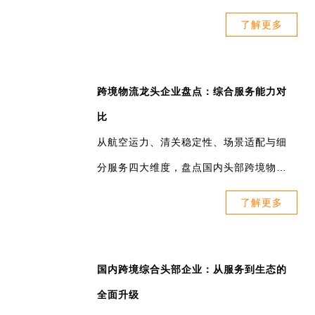
三态亚马逊AMIF专线核心优势：
订单税金由亚马逊平台线上统一收取，并直接支付给承
运费下降：
AMIF专线（普货+带电）运费下调5元/KG，
了解更多
运商进行清关。卖家无需自行计算或线下缴纳关税，确
物流成本更低！
保符合巴西海关的要求。
四、巴西新政利好：三态助力出海掘金
时效稳定：
AMIF发货享快速清关及优先派送，平均9-18
价格简化：
跨境物流龙头企业盘点：综合服务能力对
天妥投，告别卡关延误。
卖家仅需输入商品价格和运费，亚马逊自动计算包含税
比
品类全面：
专为巴西跨境小包设计，支持普货/带电/弱磁
费的总价并展示给买家。
巴西已于2026年 5月 13日正式执行新政：货值≤50 美金
从航空运力、清关稳定性、场景适配与细
等产品，助您拓宽销售品类。
自2026年4月1日起，AMIF将强制执行——所有发往巴西
的跨境电商包裹，免征 20% 联邦进口关税，仅需缴纳
分服务四大维度，盘点国内头部跨境物流
全程追踪：
从揽收到签收，物流轨迹实时更新，您与买
的PRC跨境包裹必须使用AMIF模式配送，才能享受合规
ICMS 州税。
企业，对比核心优势与适用场景，为跨境
家均可随时掌握，全程可视化。
清关通道。这意味着，税务合规不再是可选项，而是进
了解更多
- 50 美金及以下：免联邦关税 → 买家税负大幅下降
电商卖家提供专业可落地的物流选型参
专属对接：
三态物流团队全程对接，解答巴西清关、税
入巴西市场的“入场券”。
- 50 美金以上：仍按原有税率执行（关税 + ICMS）
考。
务等所有疑问，让您省心省力。
二、三态速递：亚马逊AMIF独家指定承运商
新政与 AMIF 如何联动？
国内跨境综合头部企业：从服务到生态的
1. AMIF 渠道自动适配新政，平台系统已同步更新税率，
全面升级
三、合规倒计时！亚马逊巴西AMIF配置攻略
卖家无需调整