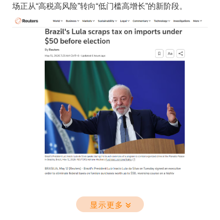
场正从“高税高风险”转向“低门槛高增长”的新阶段。
第一步：在卖家后台启用AMIF配送模板
是“额外成本”，而是决定企业能否持续经营的“生存底
如果您尚未完成AMIF配送模板的设置，请按照以下步骤
线”。跨境物流的竞争已从单纯的运力比拼升级为体系化
操作：
能力的较量。企业需建立主动合规体系，对合作方开展
方法1：
穿透式资质审查。从业者面临合规成本上升与市场不确
1. 登录亚马逊卖家平台，进入 【设置】→【配送设置】
定性增加的双重压力。长三角外贸企业对货代合规性需
2. 点击 【创建新配送模板】
求占比已达79%，较2025年提升21个百分点。
3. 在页面左侧找到并启用 【注册加入亚马逊管理的进口
费用计划】 按钮
三态速递：以合规风控系统赋能卖家，从容应对合规时
方法2：
代
1. 回到主菜单，将鼠标指向 【库存】 ，选择 【管理所有
库存】
2. 选择您的所有ASIN，点击 【选择组操作】→【更改配
（图源：路透社）
在这一合规浪潮中，
三态速递（SFC）
凭借上市企业合
显示更多
送模板】
本文将为跨境卖家详细解读新政要点和优势，并介绍三
规经营体系与十余年行业深耕，持续为跨境电商卖家提