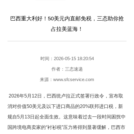
巴西重大利好！50美元内直邮免税，三态助你抢
占拉美蓝海！
2026年6月16日，在跨境电商发展大会上，由中国服务
贸易协会牵头制定的《跨境电子商务供应链管理规范》
团体标准正式发布。该标准明确各类主体的责任边界与
三态速递（SFC）
作为亚马逊官方认可的AMIF 独家承运
时间：2026-05-15 18:20:54
履职要求，覆盖供应链网络布局、仓储运营、干线运
商，对应渠道代码如下：
作者：三态速递
输、通关协同、尾程履约、逆向物流等全部核心环节。
三态亚马逊AMIF专线（普货）
：STAMIFPH
来源：www.sfcservice.com
行业核心逻辑正从“低价竞争”向“合规可信”转变。
三态亚马逊AMIF专线（带电）
：STAMIFTH
2026年5月12日，巴西统卢拉正式签署行政令，宣布取
五、合规已成跨境电商的核心竞争力
消对价值50美元及以下进口商品的20%联邦进口税，新
二、卖家实操：如何启用AMIF？
规自5月13日起全面生效。这意味着过去一段时间困扰中
国跨境电商卖家的“衬衫税”压力将得到显著缓解，巴西市
面对这一轮监管升级，行业共识正在形成：合规已不再