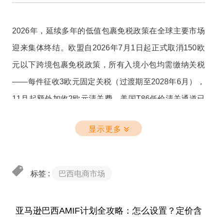
2026年，延续多年的低值包裹免税政策在全球主要市场
迎来集体终结。欧盟自2026年7月1日起正式取消150欧
元以下跨境包裹免税政策，所有入境小包均需缴纳关税
——每件征收3欧元固定关税（过渡期至2028年6月），
11月起额外加收2欧元清关费。美国T86低价清关通道已
于5月关停，800美元低值包裹免税政策取消；泰国自年
显示更多
初取消1500泰铢小包免税，全品类包裹从1泰铢起征税。
这标志着全球低值包裹免税红利已走到尽头。以往靠“一
件代发”或“小包直发”规避税收的逻辑彻底破灭。受此冲
标签 :
巴西电商市场
击，义乌、汕头等地主打低价小商品的铺货工厂近四成
已收缩备货，单件利润普遍下滑3至5元。
亚马逊巴西AMIF计划全攻略：怎么设置？定价含