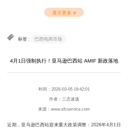
第四步：商品信息准确完整
确保您的商品申报信息准确、完整，这是顺利通关的基
显示更多
对跨境卖家而言，巴西50美金以下免关税新政落地意味
本前提。尤其在产品品类、HS编码等信息方面，务必如
着：
实填写，避免因申报不实引发海关罚款或包裹滞留
自发货小包模式重新具备竞争力
标签 :
巴西电商市场
以往因高额关税导致的清关受阻、买家拒收甚至弃货现
实操要点总结：
象，将得到大幅缓解。成本下降+合规简化，让小包模式
- 卖家定价时仅填写商品本身价格 + 运费（均不含税）
4月1日强制执行！亚马逊巴西站 AMIF 新政落地
重新具备价格竞争力，中小卖家也能轻松入局巴西市场
- 亚马逊系统自动计算含税总价展示给买家
少。
- 佣金计算基数不含税金，卖家实际成本更低
时间：2026-03-05 18:42:01
海量SKU激活购买力，告别海外仓品类限制
作者：三态速递
三、捋清楚：AMIF 定价要不要含税？
海外仓模式受备货成本、仓储限制影响，覆盖品类有
来源：www.sfcservice.com
限，而自发货小包可覆盖时尚服饰、美妆个护、3C 配
一、为什么4月1日是巴西卖家的关键节点？
近期，亚马逊巴西站迎来重大政策调整：2026年4月1日
件、家居好物等海量 SKU，真正触达巴西消费者的多元