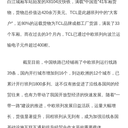
白江城厢车站始发的X8104次快铁，满载“中国造”41车厢货
物，货物总价值达420余万美元。TCL是此趟班列中的“大客
户”，近80%的运载货物为TCL品牌成都工厂货源，满装了33
个车厢。而在过去的3个月内，TCL已通过中欧班列向波兰运
输电子元件超过400柜。
截至目前，中国铁路已经铺画了中欧班列运行线路
39条，国内开行城市增加到16个，到达欧洲的12个城市，已
累计开行班列1800多列。这不仅有效促进了沿线各国间的经
贸往来，也有力带动了我国开放型经济的快速发展。随着“一
带一路”建设的推进，中欧班列发展日益活跃，运量大幅增
长，货值显著提升，回程班列从无到有，成为加强沿线各国
基础设施互联互通和提升经贸合作水平的重要载体。