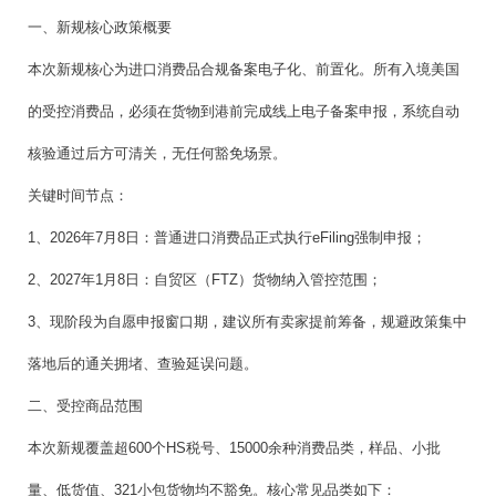
一、新规核心政策概要
本次新规核心为进口消费品合规备案电子化、前置化。所有入境美国
的受控消费品，必须在货物到港前完成线上电子备案申报，系统自动
核验通过后方可清关，无任何豁免场景。
关键时间节点：
1、2026年7月8日：普通进口消费品正式执行eFiling强制申报；
2、2027年1月8日：自贸区（FTZ）货物纳入管控范围；
3、现阶段为自愿申报窗口期，建议所有卖家提前筹备，规避政策集中
落地后的通关拥堵、查验延误问题。
二、受控商品范围
本次新规覆盖超600个HS税号、15000余种消费品类，样品、小批
量、低货值、321小包货物均不豁免。核心常见品类如下：