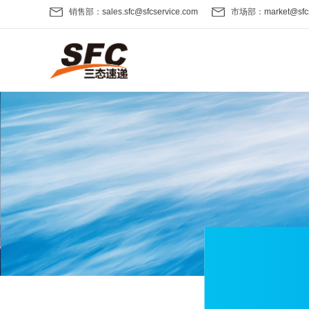
销售部：
sales.sfc@sfcservice.com
市场部：
market@sfc