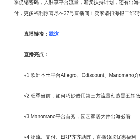
季促销密码，入驻享平台流量，新卖扶持计划，还有出海
付，更多福利惊喜尽在27号直播间！卖家请扫海报二维
直播链接：
戳这
直播亮点：
√1.欧洲本土平台Allegro、Cdiscount、Manomano
√2.旺季当前，如何巧妙借用第三方流量创造黑五销
√3.Manomano平台首秀，园艺家居大件出海必看
√4.物流、支付、ERP齐齐助阵，直播领取优惠福利