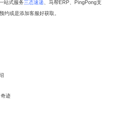
一站式服务
三态速递
、马帮ERP、PingPong支
码预约或是添加客服好获取。
介绍
售奇迹